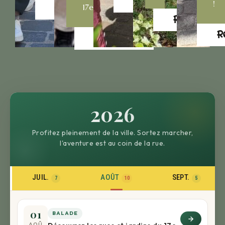
Réservez
!
17e
Réservez
Réservez
R
Réservez
2026
Profitez pleinement de la ville. Sortez marcher,
l'aventure est au coin de la rue.
JUIL.
AOÛT
SEPT.
7
10
5
01
BALADE
AOÛ