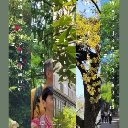
ffi
ffi
ffi
ffi
ffi
cu
cu
cu
cu
cu
lt
lt
lt
lt
lt
é
é
é
é
é
|
|
|
|
|
P
P
P
S
P
ari
ari
ari
ai
ari
s
s
s
nt
s
N
N
N
-
Q
at
at
at
O
ua
ur
ur
ur
ue
rti
e
e
e
n
er
Q
ua
rti
er