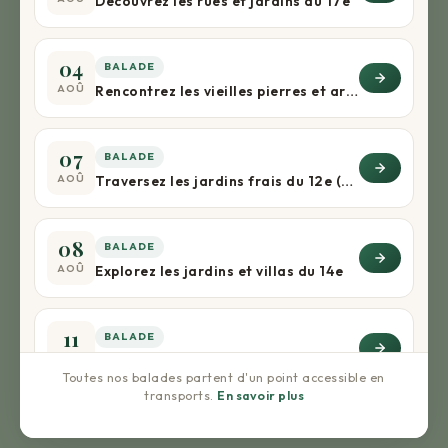
Découvrez les rues et jardins du 17e
04
BALADE
AOÛ
Rencontrez les vieilles pierres et arbres du 5e
07
BALADE
AOÛ
Traversez les jardins frais du 12e (+apéro) !
08
BALADE
AOÛ
Explorez les jardins et villas du 14e
11
BALADE
AOÛ
Rencontrez les vieilles pierres et arbres du 5e
Toutes nos balades partent d'un point accessible en
transports.
En savoir plus
16
BALADE