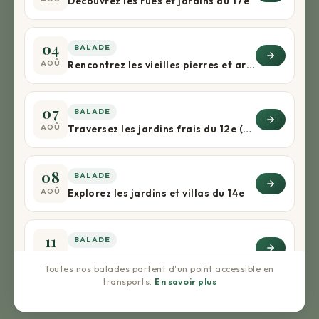
Découvrez les rues et jardins du 17e
04
BALADE
AOÛ
Rencontrez les vieilles pierres et arbres du 5e
07
BALADE
AOÛ
Traversez les jardins frais du 12e (+apéro) !
08
BALADE
AOÛ
Explorez les jardins et villas du 14e
11
BALADE
AOÛ
Rencontrez les vieilles pierres et arbres du 5e
Toutes nos balades partent d'un point accessible en
transports.
En savoir plus
16
BALADE