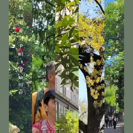
ffi
ffi
ffi
ffi
ffi
cu
cu
cu
cu
cu
lt
lt
lt
lt
lt
é
é
é
é
é
|
|
|
|
|
P
P
P
S
P
ari
ari
ari
ai
ari
s
s
s
nt
s
N
N
N
-
Q
at
at
at
O
ua
ur
ur
ur
ue
rti
e
e
e
n
er
Q
ua
rti
er