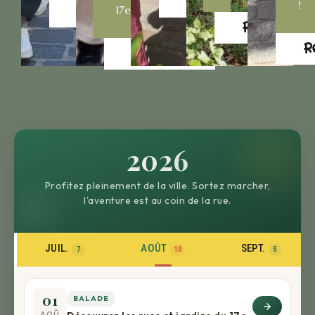
Réservez
!
17e
Réservez
Réservez
R
Réservez
2026
Profitez pleinement de la ville. Sortez marcher,
l'aventure est au coin de la rue.
JUIL.
AOÛT
SEPT.
7
10
5
01
BALADE
AOÛ