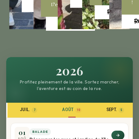
Réservez
!
17e
Réservez
Réservez
R
Réservez
2026
Profitez pleinement de la ville. Sortez marcher,
l'aventure est au coin de la rue.
JUIL.
AOÛT
SEPT.
7
10
5
01
BALADE
AOÛ