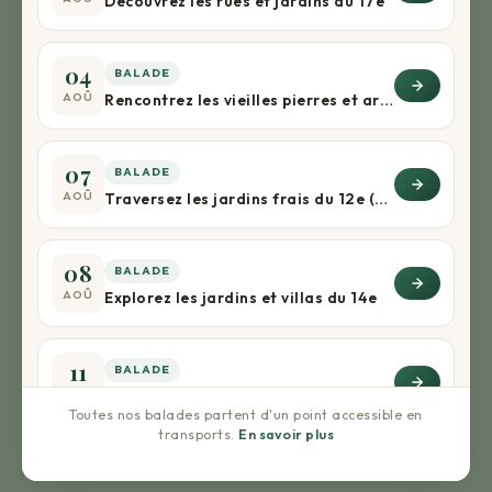
Découvrez les rues et jardins du 17e
04
BALADE
AOÛ
Rencontrez les vieilles pierres et arbres du 5e
07
BALADE
AOÛ
Traversez les jardins frais du 12e (+apéro) !
08
BALADE
AOÛ
Explorez les jardins et villas du 14e
11
BALADE
AOÛ
Rencontrez les vieilles pierres et arbres du 5e
Toutes nos balades partent d'un point accessible en
transports.
En savoir plus
16
BALADE