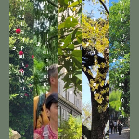
ffi
ffi
ffi
ffi
ffi
cu
cu
cu
cu
cu
lt
lt
lt
lt
lt
é
é
é
é
é
|
|
|
|
|
P
P
P
S
P
ari
ari
ari
ai
ari
s
s
s
nt
s
N
N
N
-
Q
at
at
at
O
ua
ur
ur
ur
ue
rti
e
e
e
n
er
Q
ua
rti
er